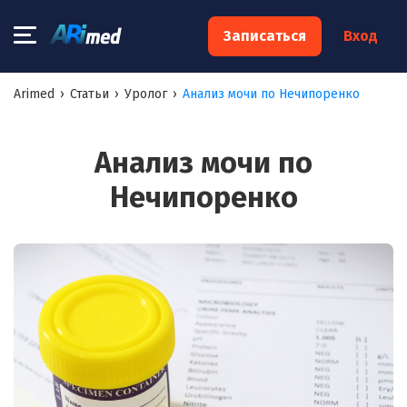
×
Записаться
Вход
Запишитесь на консультацию к
Arimed
›
Статьи
›
Уролог
›
Анализ мочи по Нечипоренко
специалисту
Ваше имя:*
Анализ мочи по
Нечипоренко
Ваш телефон:*
Ваш e-mail:*
Я согласен на
обработку моих персональных данных