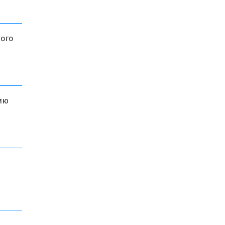
ого
ию