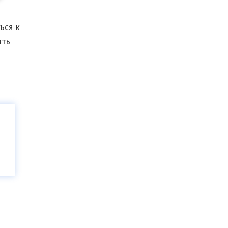
ься к
ить