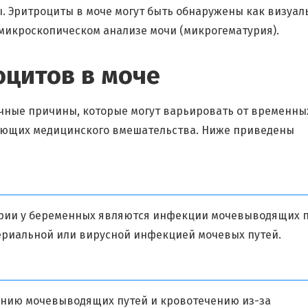
. Эритроциты в моче могут быть обнаружены как визуал
 микроскопическом анализе мочи (микрогематурия).
оцитов в моче
чные причины, которые могут варьировать от временны
бующих медицинского вмешательства. Ниже приведены
урии у беременных являются инфекции мочевыводящих 
териальной или вирусной инфекцией мочевых путей.
ению мочевыводящих путей и кровотечению из-за