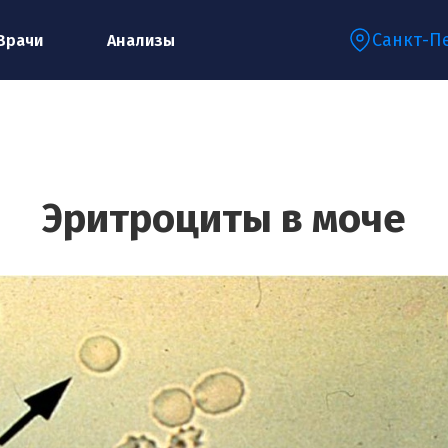
Санкт-П
Врачи
Анализы
Запишитесь на консультацию к
специалисту
Эритроциты в моче
Ваше имя:*
Ваш телефон:*
Ваш e-mail:*