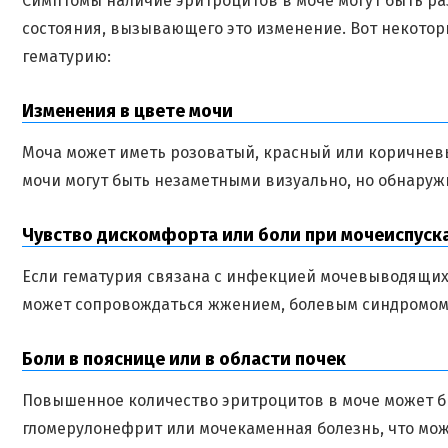
Симптомы наличие эритроцитов в моче могут быть ра
состояния, вызывающего это изменение. Вот некото
гематурию:
Изменения в цвете мочи
Моча может иметь розоватый, красный или коричневы
мочи могут быть незаметными визуально, но обнаруж
Чувство дискомфорта или боли при мочеиспуск
Если гематурия связана с инфекцией мочевыводящих
может сопровождаться жжением, болевым синдромом 
Боли в пояснице или в области почек
Повышенное количество эритроцитов в моче может бы
гломерулонефрит или мочекаменная болезнь, что мож