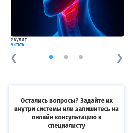
Увулит
Г
Читать
Ч
1
2
3
Остались вопросы? Задайте их
внутри системы или запишитесь на
онлайн консультацию к
специалисту