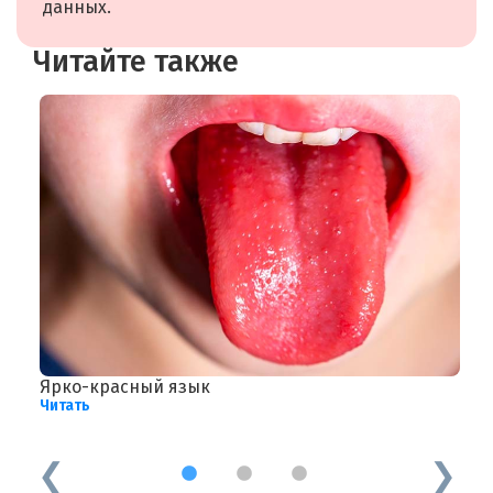
данных.
Читайте также
Ярко-красный язык
О
Читать
л
Ч
1
2
3