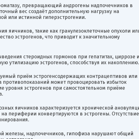
ароматазу, превращающий андрогены надпочечников в
ыточный вес создаёт дополнительную нагрузку на
ной или истинной гиперэстрогении.
ния яичников, такие как гранулезоклеточные опухоли ил
ество эстрогенов, что приводит к значительному
ыведения стероидных гормонов при гепатитах, циррозе 
ную утилизацию эстрогенов, способствуя их накоплению
руемый приём эстрогенсодержащих контрацептивов или
та противопоказаний может провоцировать избыток
ие уровня эстрогенов при самостоятельном приёме
а.
тозных яичников характеризуется хронической ановуляц
 на периферии конвертируются в эстрогены. Отсутствие
инирования.
ой железы, надпочечников, гипофиза нарушают общий