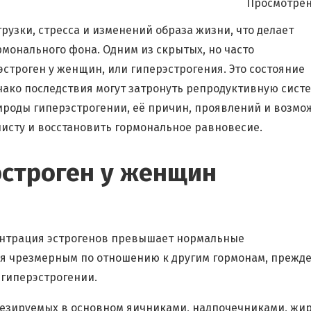
Просмотрен
узки, стресса и изменений образа жизни, что делает
монального фона. Одним из скрытых, но часто
троген у женщин, или гиперэстрогения. Это состояние
днако последствия могут затронуть репродуктивную систе
ироды гиперэстрогении, её причин, проявлений и возм
исту и восстановить гормональное равновесие.
эстроген у женщин
ентрация эстрогенов превышает нормальные
ся чрезмерным по отношению к другим гормонам, прежд
 гиперэстрогении.
нтезируемых в основном яичниками, надпочечниками, жи