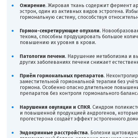
Ожирение
. Жировая ткань содержит фермент 
эстрон, один из активных видов эстрогена. Изб
гормональную систему, способствуя относитель
Гормон-секретирующие опухоли
. Новообразова
текома, способны продуцировать большое колич
повышению их уровня в крови.
Патологии печени
. Нарушение метаболизма и в
других заболеваниях печени снижает естествен
Приём гормональных препаратов
. Неконтроли
заместительной гормональной терапии без учё
гормона. Особенно опасно длительное повышен
препаратов без контроля гормонального баланс
Нарушения овуляции и СПКЯ
. Синдром поликис
и повышенной продукцией андрогенов, которые
прогестерона создаёт эффект эстрогенного дом
Эндокринные расстройства
. Болезни щитовидн