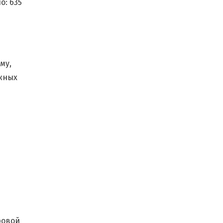
о:
635
му,
ожных
е
ровой