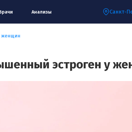
Санкт-П
Врачи
Анализы
у женщин
Запишитесь на консультацию к
специалисту
ышенный эстроген у же
Ваше имя:*
Ваш телефон:*
Ваш e-mail:*