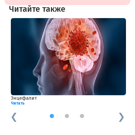
Читайте также
Энцефалит
С
Читать
Ч
1
2
3