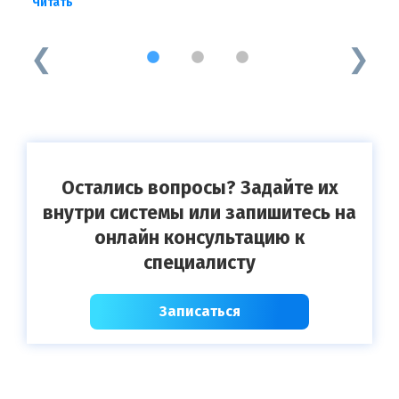
Читать
о
Ч
1
2
3
Остались вопросы? Задайте их
внутри системы или запишитесь на
онлайн консультацию к
специалисту
Записаться