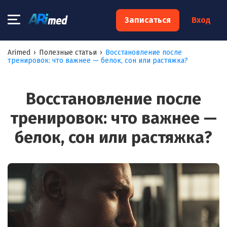
×
Записаться
Вход
Запишитесь на консультацию к
Arimed
›
Полезные статьи
›
Восстановление после
тренировок: что важнее — белок, сон или растяжка?
специалисту
Ваше имя:*
Восстановление после
тренировок: что важнее —
Ваш телефон:*
белок, сон или растяжка?
Ваш e-mail:*
Я согласен на
обработку моих персональных данных