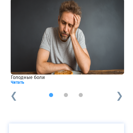
Голодные боли
П
Читать
Ч
1
2
3