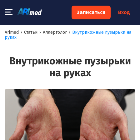
×
Записаться
Вход
Запишитесь на консультацию к
Arimed
›
Статьи
›
Аллерголог
›
Внутрикожные пузырьки на
руках
специалисту
Ваше имя:*
Внутрикожные пузырьки
на руках
Ваш телефон:*
Ваш e-mail:*
Я согласен на
обработку моих персональных данных