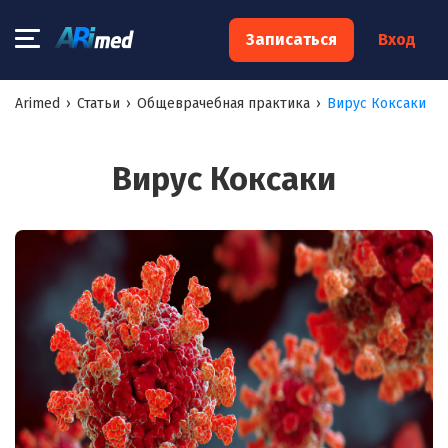
×
Записаться
Вход
Запишитесь на консультацию к
Arimed
›
Статьи
›
Общеврачебная практика
›
Вирус Коксаки
специалисту
Ваше имя:*
Вирус Коксаки
Ваш телефон:*
Ваш e-mail:*
Я согласен на
обработку моих персональных данных