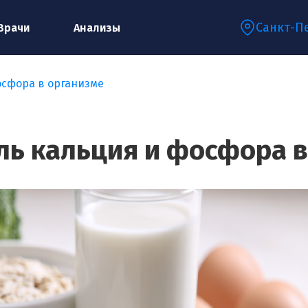
Санкт-П
Врачи
Анализы
осфора в организме
Запишитесь на консультацию к
специалисту
ль кальция и фосфора в
Ваше имя:*
Ваш телефон:*
Ваш e-mail:*