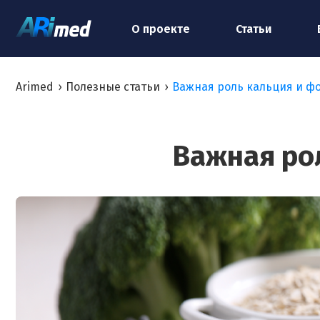
О проекте
Статьи
Arimed
›
Полезные статьи
›
Важная роль кальция и ф
Важная ро