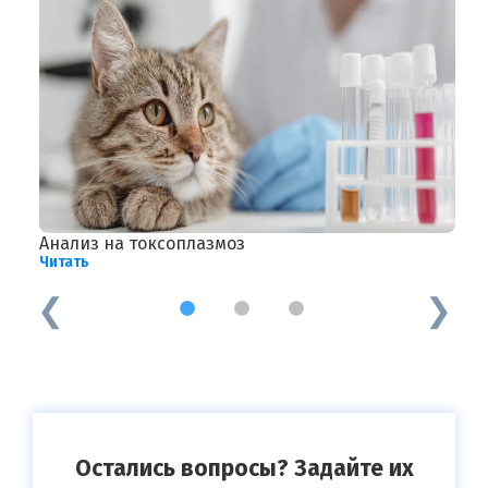
Анализ на токсоплазмоз
Ж
Читать
Ч
1
2
3
Остались вопросы? Задайте их