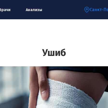
Санкт-П
Врачи
Анализы
Запишитесь на консультацию к
специалисту
Ушиб
Ваше имя:*
Ваш телефон:*
Ваш e-mail:*