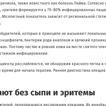
релиоза, также известного как болезнь Лайма. Согласн
, эритема формируется у 70–80% инфицированных пацие
 Абсолютный показатель зависит от региональной статис
.
озбудителей, которые в принципе не вызывают локальны
энцефалита, бактерии рода анаплазм и эрлихий проник
х. Поэтому чистая и ровная кожа на месте снятого чле
истемном инфицировании.
 пациенты расслабляются, не обнаружив красного пятна 
е время для начала терапии. Ранняя диагностика клеще
ют без сыпи и эритемы
дителей, передающихся иксодовыми клещами. Их инкубац