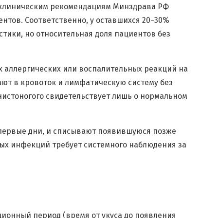
о клиническим рекомендациям Минздрава РФ
нтов. Соответственно, у оставшихся 20–30%
тики, но относительная доля пациентов без
х аллергических или воспалительных реакций на
ают в кровоток и лимфатическую систему без
нистоногого свидетельствует лишь о нормальном
в первые дни, и списывают появившуюся позже
вых инфекций требует системного наблюдения за
ионный период (время от укуса до появления