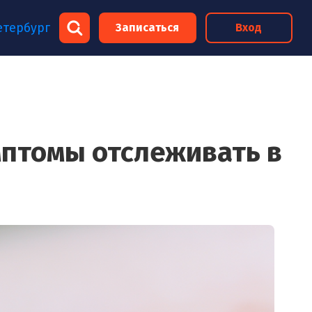
×
етербург
Записаться
Вход
×
мптомы отслеживать в