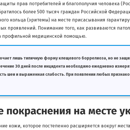
ащиты прав потребителей и благополучия человека (Росп
братилось более 500 тысяч граждан Российской Федерац
сного кольца (эритемы) на месте присасывания гарантир
х проявлений. Понимание того, как развиваются патол
 за профильной медицинской помощью.
лючает лишь типичную форму клещевого боррелиоза, но не защи
течение 30 дней после инцидента необходимо ежедневно измеря
сть шеи и выраженная слабость. При появлении любых признако
е покраснения на месте у
е кожи, которое постепенно расширяется вокруг места