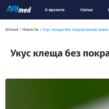
О проекте
Статьи
Arimed
›
Новости
›
Укус клеща без покраснения кожи
Укус клеща без покр