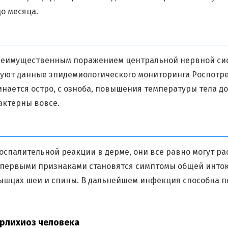
о месяца.
преимущественным поражением центральной нервной сис
вуют данные эпидемиологического мониторинга Роспотре
чинается остро, с озноба, повышения температуры тела до
актерны вовсе.
спалительной реакции в дерме, они все равно могут ра
ях первыми признаками становятся симптомы общей инто
мышцах шеи и спины. В дальнейшем инфекция способна п
рлихиоз человека