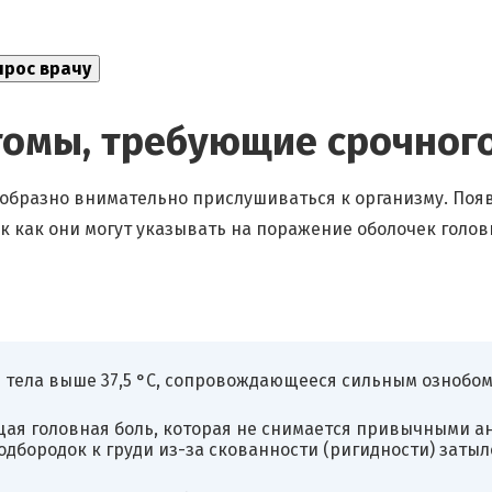
томы, требующие срочного
сообразно внимательно прислушиваться к организму. По
к как они могут указывать на поражение оболочек голов
ела выше 37,5 °C, сопровождающееся сильным ознобом
я головная боль, которая не снимается привычными ана
одбородок к груди из-за скованности (ригидности) заты