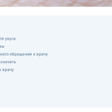
те укуса
мы
ного обращения к врачу
азначить
к врачу