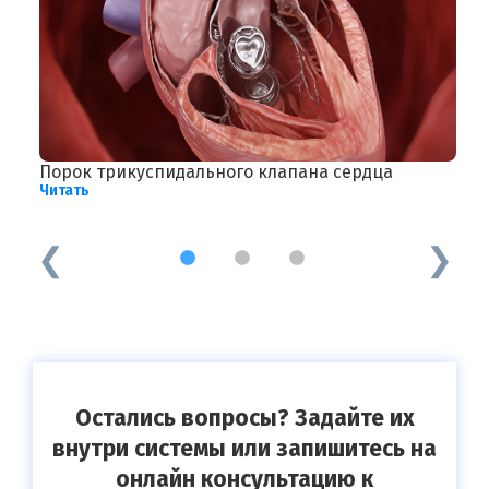
Порок трикуспидального клапана сердца
Г
Читать
о
Ч
1
2
3
Остались вопросы? Задайте их
внутри системы или запишитесь на
онлайн консультацию к