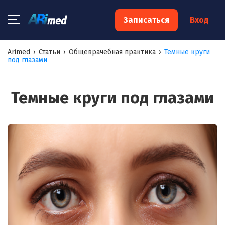
×
Записаться
Вход
Запишитесь на консультацию к
Arimed
›
Статьи
›
Общеврачебная практика
›
Темные круги
под глазами
специалисту
Ваше имя:*
Темные круги под глазами
Ваш телефон:*
Ваш e-mail:*
Я согласен на
обработку моих персональных данных