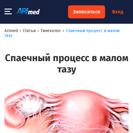
×
Записаться
Вход
Запишитесь на консультацию к
Arimed
›
Статьи
›
Гинеколог
›
Спаечный процесс в малом
тазу
специалисту
Ваше имя:*
Спаечный процесс в малом
тазу
Ваш телефон:*
Ваш e-mail:*
Я согласен на
обработку моих персональных данных