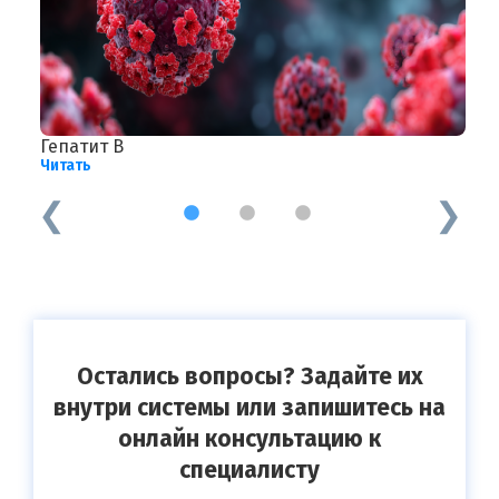
Гепатит В
П
Читать
Ч
1
2
3
Остались вопросы? Задайте их
внутри системы или запишитесь на
онлайн консультацию к
специалисту