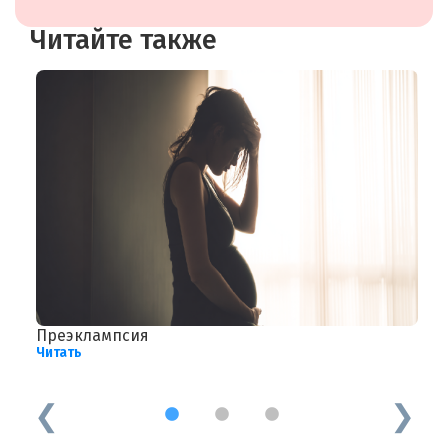
Читайте также
Преэклампсия
И
Читать
Ч
1
2
3