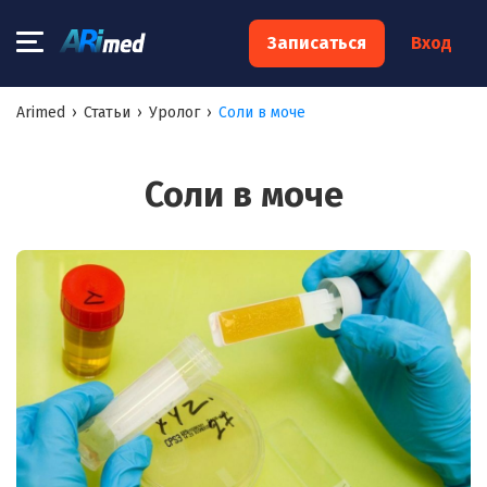
×
Записаться
Вход
Запишитесь на консультацию к
Arimed
›
Статьи
›
Уролог
›
Соли в моче
специалисту
Ваше имя:*
Соли в моче
Ваш телефон:*
Ваш e-mail:*
Я согласен на
обработку моих персональных данных