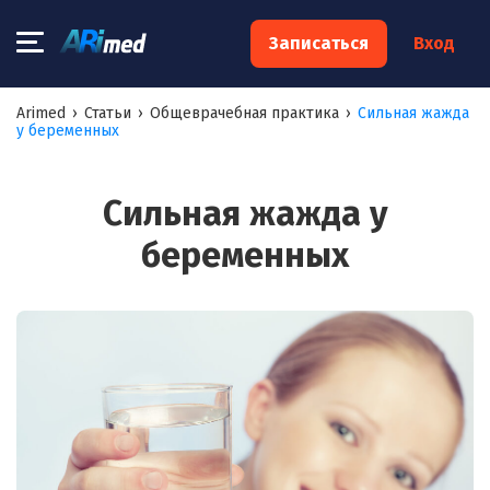
×
Записаться
Вход
Запишитесь на консультацию к
Arimed
›
Статьи
›
Общеврачебная практика
›
Сильная жажда
у беременных
специалисту
Ваше имя:*
Сильная жажда у
беременных
Ваш телефон:*
Ваш e-mail:*
Я согласен на
обработку моих персональных данных