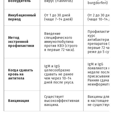
Возбудитель
Вирус (Flavivirus)
burgdorferi)
Инкубационный
От 1 до 30 дней
От 2 до 30 дне
период
(чаще 7–14 дней)
(чаще 10–14 дн
Профилактиче
Введение
курс
Метод
специфического
антибактериа
экстренной
иммуноглобулина
препаратов (в
профилактики
против КВЭ (строго
первые 72 часа
в первые 72 часа).
реже до 5 суто
IgM и IgG
IgM и IgG
появляются на
Когда сдавать
целесообразно
неделе после
кровь на
сдавать не ранее
присасывания.
антитела
чем через 10–14
Ранняя сдача
дней после укуса.
неинформатив
Существует
Вакцины для 
Вакцинация
высокоэффективная
в настоящее в
вакцина.
не существует.