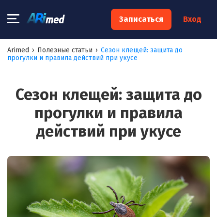
×
Записаться
Вход
Запишитесь на консультацию к
Arimed
›
Полезные статьи
›
Сезон клещей: защита до
прогулки и правила действий при укусе
специалисту
Ваше имя:*
Сезон клещей: защита до
прогулки и правила
Ваш телефон:*
действий при укусе
Ваш e-mail:*
Я согласен на
обработку моих персональных данных