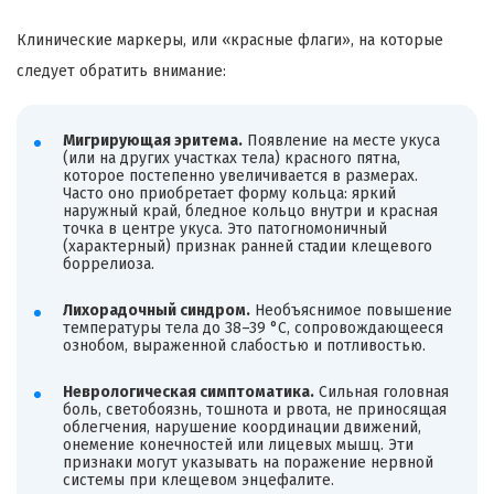
Клинические маркеры, или «красные флаги», на которые
следует обратить внимание:
Мигрирующая эритема.
Появление на месте укуса
(или на других участках тела) красного пятна,
которое постепенно увеличивается в размерах.
Часто оно приобретает форму кольца: яркий
наружный край, бледное кольцо внутри и красная
точка в центре укуса. Это патогномоничный
(характерный) признак ранней стадии клещевого
боррелиоза.
Лихорадочный синдром.
Необъяснимое повышение
температуры тела до 38–39 °C, сопровождающееся
ознобом, выраженной слабостью и потливостью.
Неврологическая симптоматика.
Сильная головная
боль, светобоязнь, тошнота и рвота, не приносящая
облегчения, нарушение координации движений,
онемение конечностей или лицевых мышц. Эти
признаки могут указывать на поражение нервной
системы при клещевом энцефалите.