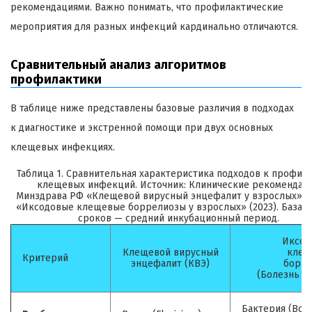
рекомендациями. Важно понимать, что профилактические
мероприятия для разных инфекций кардинально отличаются.
Сравнительный анализ алгоритмов
профилактики
В таблице ниже представлены базовые различия в подходах
к диагностике и экстренной помощи при двух основных
клещевых инфекциях.
Таблица 1. Сравнительная характеристика подходов к профил
клещевых инфекций. Источник: Клинические рекомендац
Минздрава РФ «Клещевой вирусный энцефалит у взрослых» (2
«Иксодовые клещевые боррелиозы у взрослых» (2023). База р
сроков — средний инкубационный период.
Иксод
Клещевой вирусный
клещ
Критерий
энцефалит (КВЭ)
борре
(Болезнь Л
Бактерия (Borr