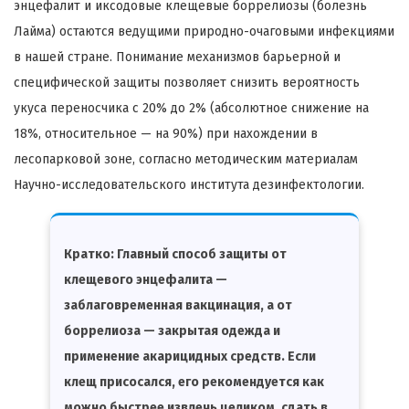
энцефалит и иксодовые клещевые боррелиозы (болезнь
Лайма) остаются ведущими природно-очаговыми инфекциями
в нашей стране. Понимание механизмов барьерной и
специфической защиты позволяет снизить вероятность
укуса переносчика с 20% до 2% (абсолютное снижение на
18%, относительное — на 90%) при нахождении в
лесопарковой зоне, согласно методическим материалам
Научно-исследовательского института дезинфектологии.
Кратко:
Главный способ защиты от
клещевого энцефалита —
заблаговременная вакцинация, а от
боррелиоза — закрытая одежда и
применение акарицидных средств. Если
клещ присосался, его рекомендуется как
можно быстрее извлечь целиком, сдать в