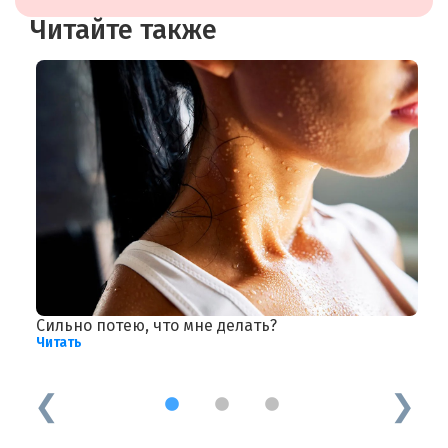
Читайте также
Сильно потею, что мне делать?
Г
Читать
Ч
1
2
3