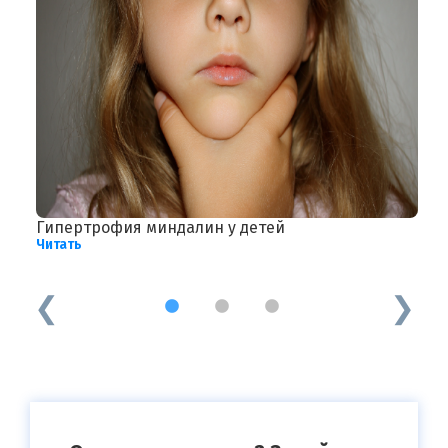
Гипертрофия миндалин у детей
Д
Читать
Ч
1
2
3