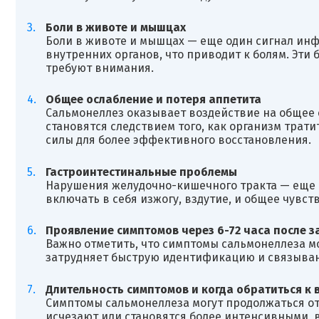
Боли в животе и мышцах
Боли в животе и мышцах — еще один сигнал ин
внутренних органов, что приводит к болям. Эти 
требуют внимания.
Общее ослабление и потеря аппетита
Сальмонеллез оказывает воздействие на общее 
становятся следствием того, как организм трат
силы для более эффективного восстановления.
Гастроинтестинальные проблемы
Нарушения желудочно-кишечного тракта — еще о
включать в себя изжогу, вздутие, и общее чувст
Проявление симптомов через 6-72 часа после 
Важно отметить, что симптомы сальмонеллеза мо
затрудняет быструю идентификацию и связыван
Длительность симптомов и когда обратиться к 
Симптомы сальмонеллеза могут продолжаться от 
исчезают или становятся более интенсивными, в