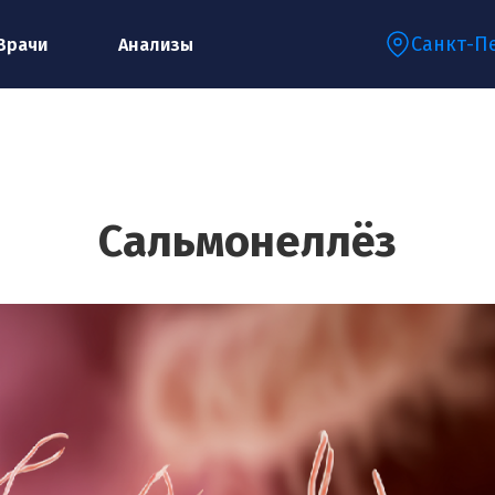
Санкт-П
Врачи
Анализы
Запишитесь на консультацию к
специалисту
Сальмонеллёз
Ваше имя:*
Ваш телефон:*
Ваш e-mail:*