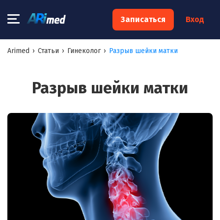
×
Записаться
Вход
Запишитесь на консультацию к
Arimed
›
Статьи
›
Гинеколог
›
Разрыв шейки матки
специалисту
Ваше имя:*
Разрыв шейки матки
Ваш телефон:*
Ваш e-mail:*
Я согласен на
обработку моих персональных данных