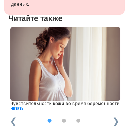
данных.
Читайте также
Чувствительность кожи во время беременности
С
Читать
Ч
1
2
3