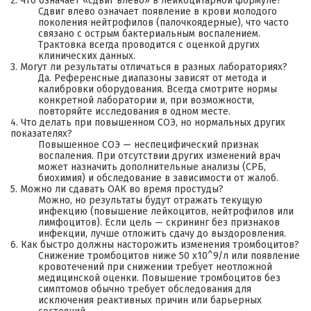
2. Что означает «сдвиг влево» в лейкоцитарной формуле?
Сдвиг влево означает появление в крови молодого
поколения нейтрофилов (палочкоядерные), что часто
связано с острым бактериальным воспалением.
Трактовка всегда проводится с оценкой других
клинических данных.
3. Могут ли результаты отличаться в разных лабораториях?
Да. Референсные диапазоны зависят от метода и
калибровки оборудования. Всегда смотрите нормы
конкретной лаборатории и, при возможности,
повторяйте исследования в одном месте.
4. Что делать при повышенном СОЭ, но нормальных других
показателях?
Повышенное СОЭ — неспецифический признак
воспаления. При отсутствии других изменений врач
может назначить дополнительные анализы (СРБ,
биохимия) и обследование в зависимости от жалоб.
5. Можно ли сдавать ОАК во время простуды?
Можно, но результаты будут отражать текущую
инфекцию (повышение лейкоцитов, нейтрофилов или
лимфоцитов). Если цель — скрининг без признаков
инфекции, лучше отложить сдачу до выздоровления.
6. Как быстро должны насторожить изменения тромбоцитов?
Снижение тромбоцитов ниже 50 x10^9/л или появление
кровотечений при снижении требует неотложной
медицинской оценки. Повышение тромбоцитов без
симптомов обычно требует обследования для
исключения реактивных причин или барьерных