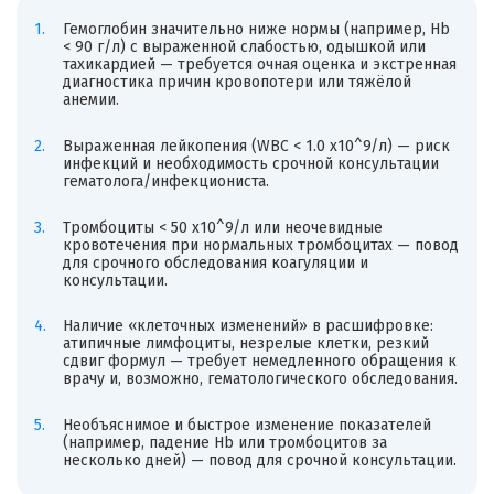
Гемоглобин значительно ниже нормы (например, Hb
< 90 г/л) с выраженной слабостью, одышкой или
тахикардией — требуется очная оценка и экстренная
диагностика причин кровопотери или тяжёлой
анемии.
Выраженная лейкопения (WBC < 1.0 x10^9/л) — риск
инфекций и необходимость срочной консультации
гематолога/инфекциониста.
Тромбоциты < 50 x10^9/л или неочевидные
кровотечения при нормальных тромбоцитах — повод
для срочного обследования коагуляции и
консультации.
Наличие «клеточных изменений» в расшифровке:
атипичные лимфоциты, незрелые клетки, резкий
сдвиг формул — требует немедленного обращения к
врачу и, возможно, гематологического обследования.
Необъяснимое и быстрое изменение показателей
(например, падение Hb или тромбоцитов за
несколько дней) — повод для срочной консультации.