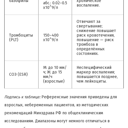
базофилы
хроническое
абс.: 0.02–0.5
воспаление.
x10^9/л
Отвечают за
свертывание;
снижение повышает
Тромбоциты
150–400
риск кровотечения,
(PLT)
x10^9/л
повышение — риск
тромбоза в
определённых
состояниях.
М: до 10 мм/
Неспецифический
ч; Ж: до 15
маркер воспаления;
СОЭ (ESR)
мм/ч
повышается позднее,
(взрослые)
чем лейкоциты.
Подпись к таблице:
Референсные значения приведены для
взрослых, небеременных пациентов, из методических
рекомендаций Минздрава РФ по общеклиническим
исследованиям. Диапазоны могут немного отличаться в