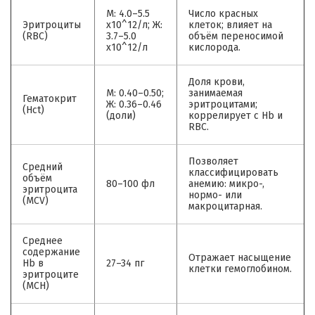
М: 4.0–5.5
Число красных
Эритроциты
x10^12/л; Ж:
клеток; влияет на
(RBC)
3.7–5.0
объём переносимой
x10^12/л
кислорода.
Доля крови,
М: 0.40–0.50;
занимаемая
Гематокрит
Ж: 0.36–0.46
эритроцитами;
(Hct)
(доли)
коррелирует с Hb и
RBC.
Позволяет
Средний
классифицировать
объём
80–100 фл
анемию: микро-,
эритроцита
нормо- или
(MCV)
макроцитарная.
Среднее
содержание
Отражает насыщение
Hb в
27–34 пг
клетки гемоглобином.
эритроците
(MCH)