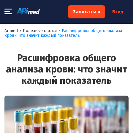
×
Записаться
Вход
Запишитесь на консультацию к
Arimed
›
Полезные статьи
›
Расшифровка общего анализа
крови: что значит каждый показатель
специалисту
Ваше имя:*
Расшифровка общего
анализа крови: что значит
Ваш телефон:*
каждый показатель
Ваш e-mail:*
Я согласен на
обработку моих персональных данных