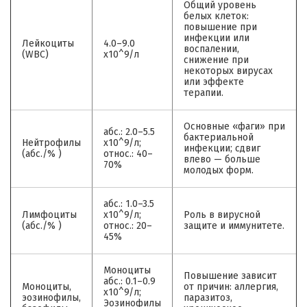
Общий уровень
белых клеток:
повышение при
инфекции или
Лейкоциты
4.0–9.0
воспалении,
(WBC)
x10^9/л
снижение при
некоторых вирусах
или эффекте
терапии.
Основные «фаги» при
абс.: 2.0–5.5
бактериальной
Нейтрофилы
x10^9/л;
инфекции; сдвиг
(абс./% )
относ.: 40–
влево — больше
70%
молодых форм.
абс.: 1.0–3.5
Лимфоциты
x10^9/л;
Роль в вирусной
(абс./% )
относ.: 20–
защите и иммунитете.
45%
Моноциты
Повышение зависит
абс.: 0.1–0.9
Моноциты,
от причин: аллергия,
x10^9/л;
эозинофилы,
паразитоз,
Эозинофилы