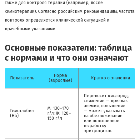
также для контроля терапии (например, после
химиотерапии). Согласно российским рекомендациям, частота
контроля определяется клинической ситуацией и
врачебными указаниями.
Основные показатели: таблица
с нормами и что они означают
Норма
Показатель
Кратко о значении
(взрослые)
Переносит кислород;
снижение — признак
анемии, повышение
М: 130–170
Гемоглобин
— может указывать
г/л; Ж: 120–
(Hb)
на обезвоживание
150 г/л
или повышенное
выработку
эритроцитов.