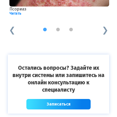
Псориаз
А
Читать
Ч
1
2
3
Остались вопросы? Задайте их
внутри системы или запишитесь на
онлайн консультацию к
специалисту
Записаться