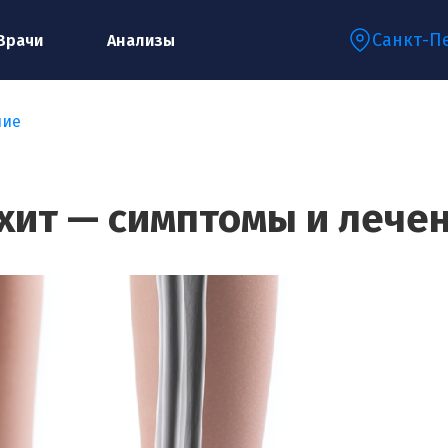
Санкт-П
Врачи
Анализы
ние
Запишитесь на консультацию к
специалисту
хит — симптомы и лече
Ваше имя:*
Ваш телефон:*
Ваш e-mail:*