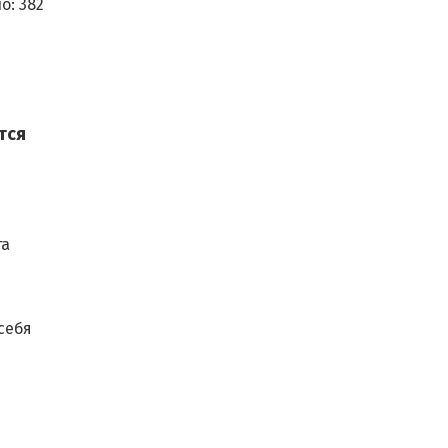
о:
382
тся
та
себя