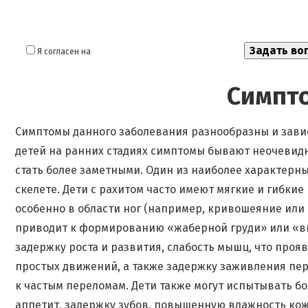
Я согласен на
обработку моих персональных данных
Симпт
Симптомы данного заболевания разнообразны и завис
детей на ранних стадиях симптомы бывают неочевидн
стать более заметными. Один из наиболее характерны
скелете. Дети с рахитом часто имеют мягкие и гибки
особенно в области ног (например, кривошеяние или
приводит к формированию «жаберной груди» или «вн
задержку роста и развития, слабость мышц, что проя
простых движений, а также задержку заживления пер
к частым переломам. Дети также могут испытывать бо
аппетит, задержку зубов, повышенную влажность кож