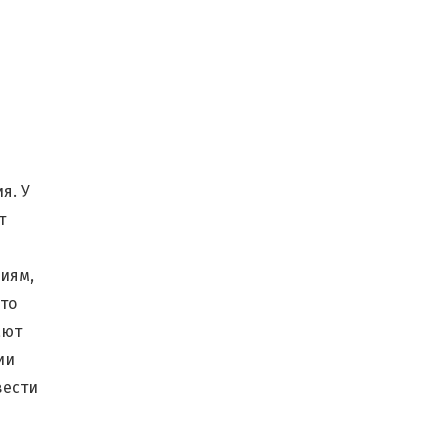
я. У
т
циям,
то
ают
ии
вести