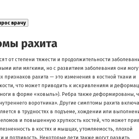
омы рахита
ят от степени тяжести и продолжительности заболевани
ыми или мягкими, но с развитием заболевания они могу
х признаков рахита — это изменения в костной ткани и
е кости, что может приводить к искривлениям и деформа
 ноги в форме «ковыль»). Ребра также деформированы, ч
утреннего воротника». Другие симптомы рахита включ
вляется в трудностях в подъеме, хождении или выполнен
еломов и повышенную хрупкость костей, что может при
лезненность в костях и мышцах, утомляемость, плохой
и и потливость. Некоторые дети также могут развить