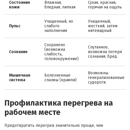
Состояние
Влажная,
Сухая, красная,
кожи
бледная, липкая
горячая на ощупь
Учащенный, но
Учащенный,
Пульс
слабого
жесткий, затем
наполнения
нитевидный
Сохранено
Спутанное,
(возможна
Сознание
возможна потеря
слабость,
сознания, бред
головокружение)
Возможны
Мышечная
Болезненные
генерализованные
система
спазмы (крампи)
судороги
Профилактика перегрева на
рабочем месте
Предотвратить перегрев значительно проще, чем