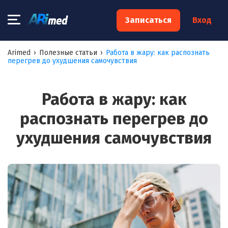
×
Записаться
Вход
Запишитесь на консультацию к
Arimed
›
Полезные статьи
›
Работа в жару: как распознать
перегрев до ухудшения самочувствия
специалисту
Ваше имя:*
Работа в жару: как
распознать перегрев до
Ваш телефон:*
ухудшения самочувствия
Ваш e-mail:*
Я согласен на
обработку моих персональных данных