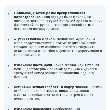
Обильное, а затем резко прекратившееся
потоотделение.
Если одежда была мокрой, но
внезапно кожа стала сухой и горячей при сохранении
физической нагрузки — это критический сигнал
истощения водных запасов.
«Гусиная кожа» и озноб.
Появление мурашек на
жаре свидетельствует о спазме периферических
сосудов. Организм ошибочно пытается сохранить
остатки тепла из-за сбоя в центре терморегуляции в
головном мозге.
Изменение цвета мочи.
Темно-желтая или янтарная
моча — достоверный признак дефицита жидкости,
требующий немедленного восполнения водного
баланса.
Легкая мышечная слабость и подергивания.
Спазмы,
особенно в икроножных мышцах или мышцах
живота, возникают из-за потери натрия и калия
вместе с потом.
Изменение поведения.
Необоснованная