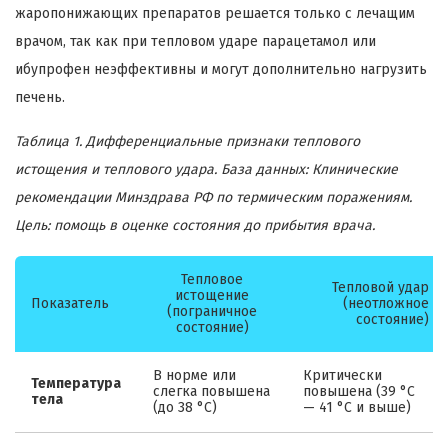
жаропонижающих препаратов решается только с лечащим
врачом, так как при тепловом ударе парацетамол или
ибупрофен неэффективны и могут дополнительно нагрузить
печень.
Таблица 1. Дифференциальные признаки теплового
истощения и теплового удара. База данных: Клинические
рекомендации Минздрава РФ по термическим поражениям.
Цель: помощь в оценке состояния до прибытия врача.
Тепловое
Тепловой удар
истощение
Показатель
(неотложное
(пограничное
состояние)
состояние)
В норме или
Критически
Температура
слегка повышена
повышена (39 °C
тела
(до 38 °C)
— 41 °C и выше)