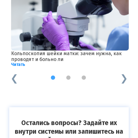
Кольпоскопия шейки матки: зачем нужна, как
В
проводят и больно ли
р
Читать
Ч
1
2
3
Остались вопросы? Задайте их
внутри системы или запишитесь на