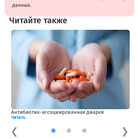
данных.
Читайте также
Антибиотик-ассоциированная диарея
П
Читать
Ч
1
2
3