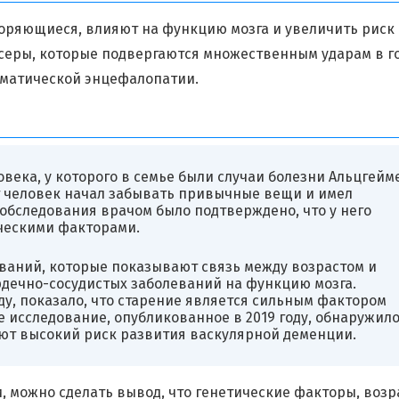
оряющиеся, влияют на функцию мозга и увеличить риск
серы, которые подвергаются множественным ударам в го
матической энцефалопатии.
ека, у которого в семье были случаи болезни Альцгейм
от человек начал забывать привычные вещи и имел
обследования врачом было подтверждено, что у него
ческими факторами.
ваний, которые показывают связь между возрастом и
рдечно-сосудистых заболеваний на функцию мозга.
ду, показало, что старение является сильным фактором
е исследование, опубликованное в 2019 году, обнаружило
ют высокий риск развития васкулярной деменции.
 можно сделать вывод, что генетические факторы, возр