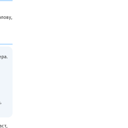
лову,
ера.
,
аст,