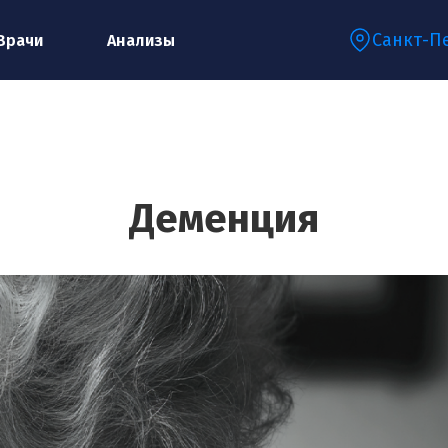
Санкт-П
Врачи
Анализы
Запишитесь на консультацию к
специалисту
Деменция
Ваше имя:*
Ваш телефон:*
Ваш e-mail:*