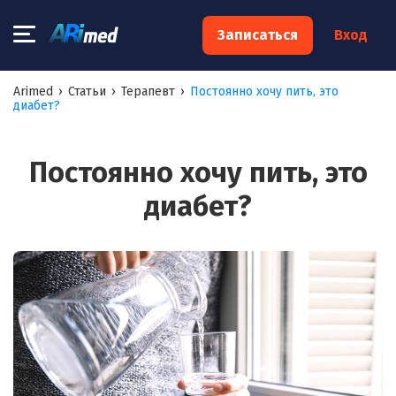
×
Записаться
Вход
Запишитесь на консультацию к
Arimed
›
Статьи
›
Терапевт
›
Постоянно хочу пить, это
диабет?
специалисту
Ваше имя:*
Постоянно хочу пить, это
диабет?
Ваш телефон:*
Ваш e-mail:*
Я согласен на
обработку моих персональных данных