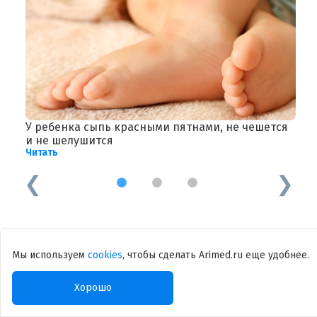
У ребенка сыпь красными пятнами, не чешется
М
Ч
и не шелушится
Читать
1
2
3
Мы используем
cookies
, чтобы сделать Arimed.ru еще удобнее.
Остались вопросы? Задайте их
Хорошо
внутри системы или запишитесь на