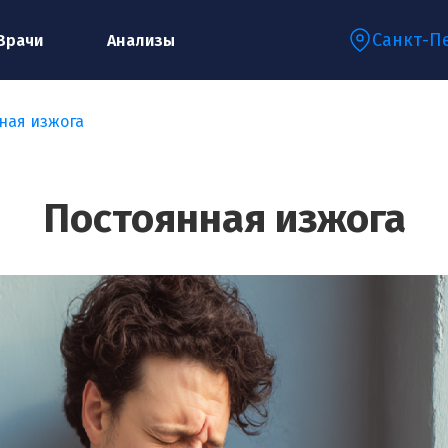
Санкт-П
Врачи
Анализы
ная изжога
Запишитесь на консультацию к
специалисту
Постоянная изжога
Ваше имя:*
Ваш телефон:*
Ваш e-mail:*