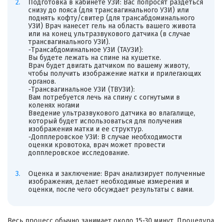
Подготовка в кабинете УЗИ: Вас попросят раздеться
снизу до пояса (для трансвагинального УЗИ) или
поднять кофту/свитер (для трансабдоминального
УЗИ) Врач нанесет гель на область вашего живота
или на конец ультразвукового датчика (в случае
трансвагинального УЗИ).
-Трансабдоминальное УЗИ (ТАУЗИ):
Вы будете лежать на спине на кушетке.
Врач будет двигать датчиком по вашему животу,
чтобы получить изображение матки и прилегающих
органов.
-Трансвагинальное УЗИ (ТВУЗИ):
Вам потребуется лечь на спину с согнутыми в
коленях ногами
Введение ультразвукового датчика во влагалище,
который будет использоваться для получения
изображения матки и ее структур.
-Допплеровское УЗИ: В случае необходимости
оценки кровотока, врач может провести
допплеровское исследование.
Оценка и заключение: Врач анализирует полученные
изображения, делает необходимые измерения и
оценки, после чего обсуждает результаты с вами.
Весь процесс обычно занимает около 15-30 минут. Процедура