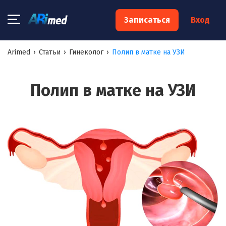
×
Записаться
Вход
Запишитесь на консультацию к
Arimed
›
Статьи
›
Гинеколог
›
Полип в матке на УЗИ
специалисту
Ваше имя:*
Полип в матке на УЗИ
Ваш телефон:*
Ваш e-mail:*
Я согласен на
обработку моих персональных данных