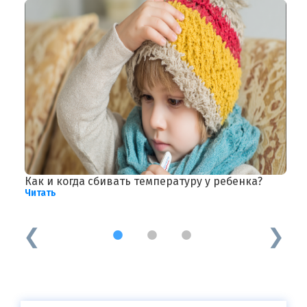
Как и когда сбивать температуру у ребенка?
П
Читать
Ч
1
2
3