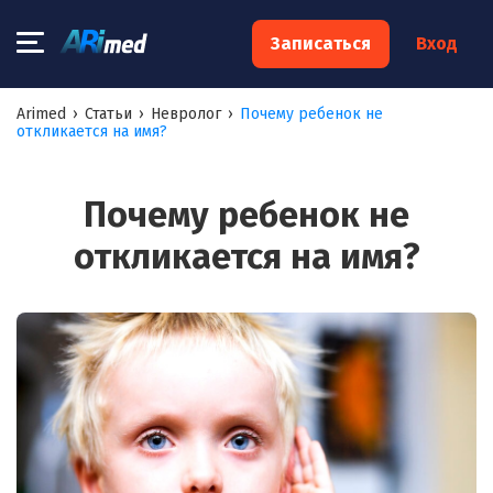
×
Записаться
Вход
Запишитесь на консультацию к
Arimed
›
Статьи
›
Невролог
›
Почему ребенок не
откликается на имя?
специалисту
Ваше имя:*
Почему ребенок не
откликается на имя?
Ваш телефон:*
Ваш e-mail:*
Я согласен на
обработку моих персональных данных