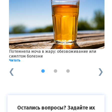
Потемнела моча в жару: обезвоживание или
С
Ч
симптом болезни
Читать
1
2
3
Остались вопросы? Задайте их