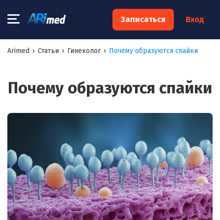
Записаться
Вход
Запишитесь на консультацию к специалисту
Arimed
›
Статьи
›
Гинеколог
›
Почему образуются спайки
Ваше имя:*
Почему образуются спайки
Ваш телефон:*
Ваш e-mail:*
Я согласен на
обработку моих персональных данных