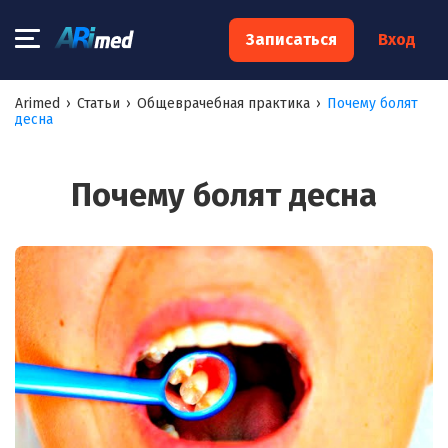
×
Записаться
Вход
Запишитесь на консультацию к
Arimed
›
Статьи
›
Общеврачебная практика
›
Почему болят
десна
специалисту
Ваше имя:*
Почему болят десна
Ваш телефон:*
Ваш e-mail:*
Я согласен на
обработку моих персональных данных