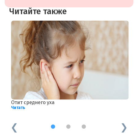
Читайте также
Отит среднего уха
Д
Читать
п
Ч
1
2
3