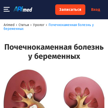
×
Записаться
Вход
Запишитесь на консультацию к
Arimed
›
Статьи
›
Уролог
›
Почечнокаменная болезнь у
беременных
специалисту
Ваше имя:*
Почечнокаменная болезнь
у беременных
Ваш телефон:*
Ваш e-mail:*
Я согласен на
обработку моих персональных данных