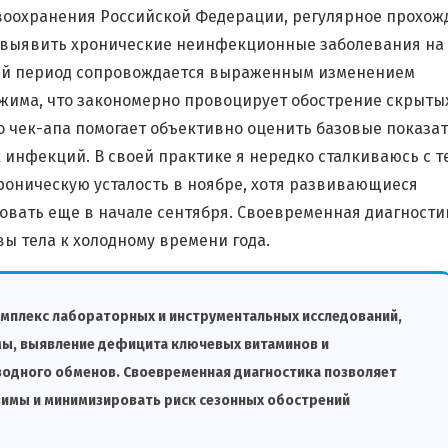
воохранения Российской Федерации, регулярное прохож
 выявить хронические неинфекционные заболевания на
ний период сопровождается выраженным изменением
ежима, что закономерно провоцирует обострение скрыты
 чек-апа помогает объективно оценить базовые показа
инфекций. В своей практике я нередко сталкиваюсь с т
роническую усталость в ноябре, хотя развивающиеся
овать еще в начале сентября. Своевременная диагности
ы тела к холодному времени года.
омплекс лабораторных и инструментальных исследований,
мы, выявление дефицита ключевых витаминов и
еводного обменов. Своевременная диагностика позволяет
зимы и минимизировать риск сезонных обострений