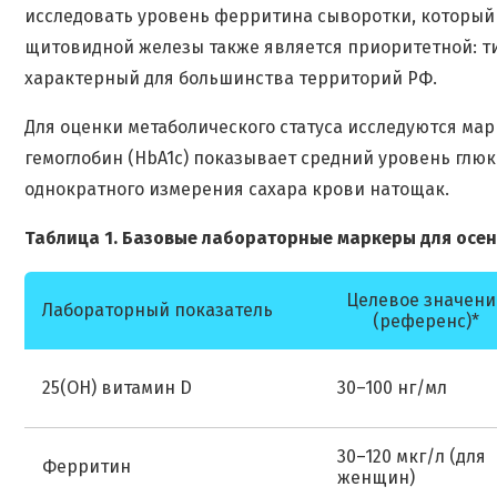
исследовать уровень ферритина сыворотки, который
щитовидной железы также является приоритетной: ти
характерный для большинства территорий РФ.
Для оценки метаболического статуса исследуются ма
гемоглобин (HbA1c) показывает средний уровень глюк
однократного измерения сахара крови натощак.
Таблица 1. Базовые лабораторные маркеры для осен
Целевое значени
Лабораторный показатель
(референс)*
25(OH) витамин D
30–100 нг/мл
30–120 мкг/л (для
Ферритин
женщин)