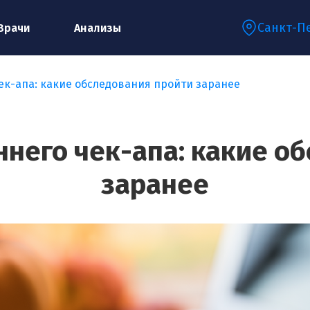
Санкт-П
Врачи
Анализы
ек-апа: какие обследования пройти заранее
Запишитесь на консультацию к
специалисту
него чек-апа: какие о
заранее
Ваше имя:*
Ваш телефон:*
Ваш e-mail:*