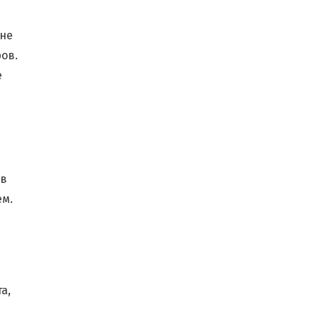
оне
ов.
е
ов
ем.
а,