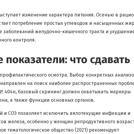
ыступает изменение характера питания. Осенью в раци
стает потребление простых углеводов и насыщенных жир
е заболеваний желудочно-кишечного тракта и ухудшени
ного контроля.
показатели: что сдавать
 профилактического осмотра. Выбор конкретных анализ
 направлен на поиск наиболее распространенных пробл
№ 404н, базовый скрининг должен охватывать маркеры
ена, а также функции основных органов.
й и СОЭ позволяет исключить вялотекущие инфекции и
сов железа, особенно у женщин репродуктивного возраст
ое гематологическое общество (2021) рекомендует