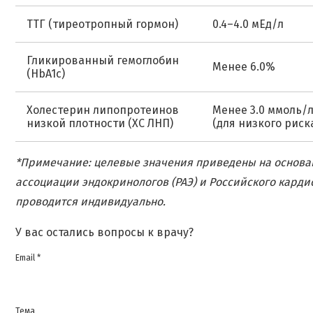
ТТГ (тиреотропный гормон)
0.4–4.0 мЕд/л
Гликированный гемоглобин
Менее 6.0%
(HbA1c)
Холестерин липопротеинов
Менее 3.0 ммоль/
низкой плотности (ХС ЛНП)
(для низкого риск
*Примечание: целевые значения приведены на основа
ассоциации эндокринологов (РАЭ) и Российского карди
проводится индивидуально.
У вас остались вопросы к врачу?
Email *
Тема