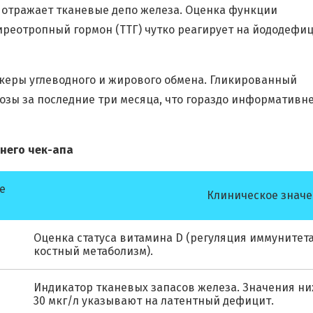
 отражает тканевые депо железа. Оценка функции
реотропный гормон (ТТГ) чутко реагирует на йододефиц
ркеры углеводного и жирового обмена. Гликированный
озы за последние три месяца, что гораздо информативн
него чек-апа
е
Клиническое знач
Оценка статуса витамина D (регуляция иммунитета
костный метаболизм).
Индикатор тканевых запасов железа. Значения н
30 мкг/л указывают на латентный дефицит.