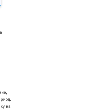
а
ние,
риод.
ку на