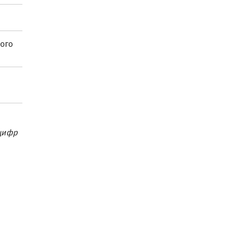
ого
 цифр