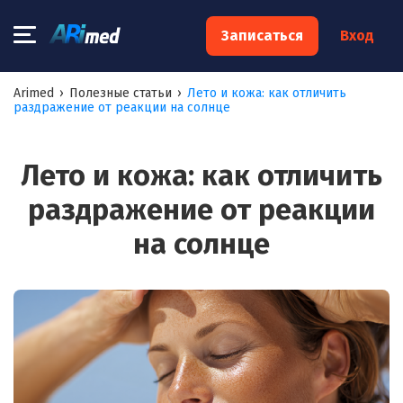
×
Записаться
Вход
Запишитесь на консультацию к
Arimed
›
Полезные статьи
›
Лето и кожа: как отличить
раздражение от реакции на солнце
специалисту
Ваше имя:*
Лето и кожа: как отличить
раздражение от реакции
Ваш телефон:*
на солнце
Ваш e-mail:*
Я согласен на
обработку моих персональных данных