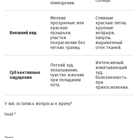
солнце.
помещении.
Мелкие
Сливные
прозрачные или
красные пятна,
красные
крупные
Внешний вид
пузырьки,
волдыри,
участки
папулы,
покраснения без
выраженный
четких границ.
отек тканей.
Интенсивный,
Легкий зуд,
изматывающий
покалывание,
Субъективные
зуд,
чувство жжения
ощущения
болезненность
при попадании
при
пота.
прикосновении.
У вас остались вопросы к врачу?
Email *
Тема