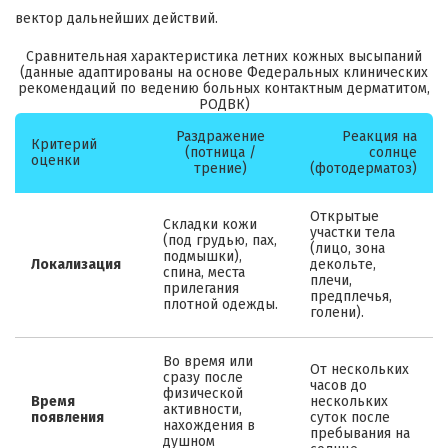
вектор дальнейших действий.
Сравнительная характеристика летних кожных высыпаний
(данные адаптированы на основе Федеральных клинических
рекомендаций по ведению больных контактным дерматитом,
РОДВК)
Раздражение
Реакция на
Критерий
(потница /
солнце
оценки
трение)
(фотодерматоз)
Открытые
Складки кожи
участки тела
(под грудью, пах,
(лицо, зона
подмышки),
Локализация
декольте,
спина, места
плечи,
прилегания
предплечья,
плотной одежды.
голени).
Во время или
От нескольких
сразу после
часов до
физической
Время
нескольких
активности,
появления
суток после
нахождения в
пребывания на
душном