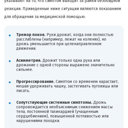
указывают на то, что симптом выходит за рамки безобидной
реакции. Приведенные ниже ситуации являются показанием
для обращения за медицинской помощью:
Тремор покоя.
Руки дрожат, когда они полностью
расслаблены (например, лежат на коленях), но
дрожь уменьшается при целенаправленном
движении.
Асимметрия.
Дрожит только одна рука или
дрожание с одной стороны выражено значительно
сильнее.
Прогрессирование.
Симптом со временем нарастает,
мешая удерживать чашку, застегивать пуговицы или
писать.
Сопутствующие системные симптомы.
Дрожь
сопровождается необъяснимым снижением массы
тела, постоянной тахикардией (учащенным
сердцебиением), повышенной потливостью или
нарушениями походки.