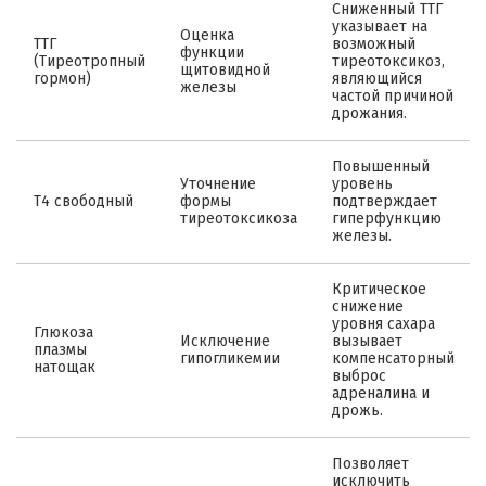
Сниженный ТТГ
указывает на
Оценка
ТТГ
возможный
функции
(Тиреотропный
тиреотоксикоз,
щитовидной
гормон)
являющийся
железы
частой причиной
дрожания.
Повышенный
Уточнение
уровень
Т4 свободный
формы
подтверждает
тиреотоксикоза
гиперфункцию
железы.
Критическое
снижение
уровня сахара
Глюкоза
Исключение
вызывает
плазмы
гипогликемии
компенсаторный
натощак
выброс
адреналина и
дрожь.
Позволяет
исключить