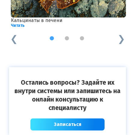
Кальцинаты в печени
Ч
Читать
Ч
1
2
3
Остались вопросы? Задайте их
внутри системы или запишитесь на
онлайн консультацию к
специалисту
Записаться