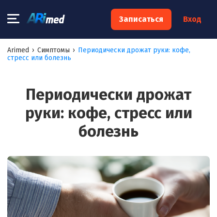
×
Записаться
Вход
Запишитесь на консультацию к
Arimed
›
Симптомы
›
Периодически дрожат руки: кофе,
стресс или болезнь
специалисту
Ваше имя:*
Периодически дрожат
руки: кофе, стресс или
Ваш телефон:*
болезнь
Ваш e-mail:*
Я согласен на
обработку моих персональных данных