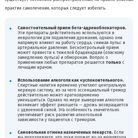
практик самолечения, которых следует избегать.
Самостоятельный прием бета-адреноблокаторов.
Эти препараты действительно используются в
неврологии для подавления дрожания, однако они
напрямую влияют на работу сердца, снижая пульс и
артериальное давление. Бесконтрольный прием
может привести к тяжелой брадикардии (опасному
замедлению пульса) и обморокам. Вопрос о
применении любых препаратов решается
только
с
лечащим врачом.
Использование алкоголя как «успокоительного».
Спиртные напитки временно угнетают центральную
нервную систему, из-за чего эссенциальный тремор
действительно может кратковременно
уменьшиться. Однако по мере выведения алкоголя
возникает эффект рикошета — дрожь возвращается
с удвоенной силой. Эта особенность значительно
увеличивает риск развития алкогольной
зависимости у пациентов с тремором.
Самовольная отмена назначенных лекарств.
Если
вы подозреваете, что руки дрожат из-за ингалятора