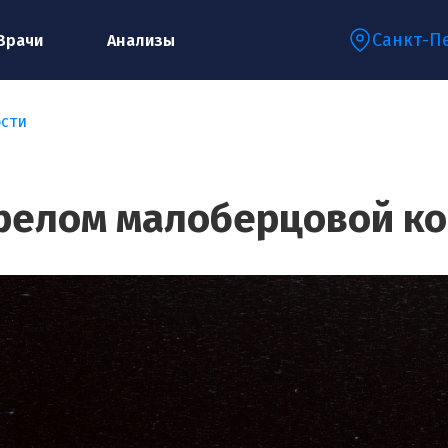
Санкт-П
Врачи
Анализы
сти
Запишитесь на консультацию к
специалисту
релом малоберцовой ко
Ваше имя:*
Ваш телефон:*
Ваш e-mail:*