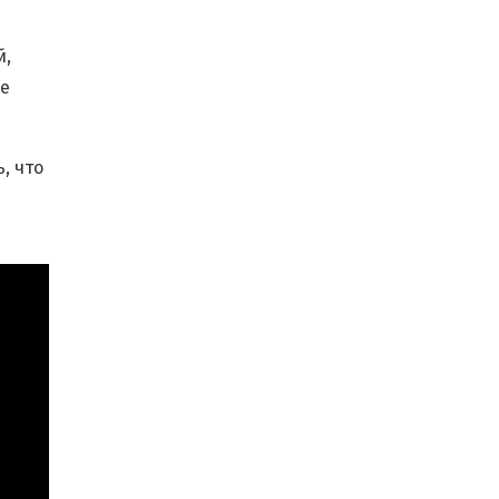
й,
же
, что