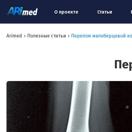
О проекте
Статьи
Arimed
›
Полезные статьи
›
Перелом малоберцовой ко
Пе