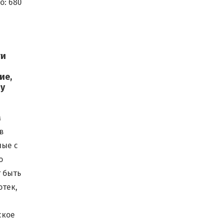
о:
680
ти
ие,
ву
м
в
ные с
о
т быть
отек,
ское