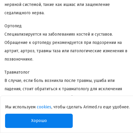
нервной системой, такие как ишиас или защемление
седалищного нерва.
Ортопед
Специализируется на заболеваниях костей и суставов.
Обращение к ортопеду рекомендуется при подозрении на
артрит, артроз, травмы таза или патологические изменения в
позвоночнике.
Травматолог
В случае, если боль возникла после травмы, ушиба или
падения, стоит обратиться к травматологу для исключения
переломов и других повреждений.
Мы используем
cookies
, чтобы сделать Arimed.ru еще удобнее.
Хирург
При подозрении на острые воспалительные процессы, такие
Хорошо
как абсцесс или гнойное воспаление, может потребоваться