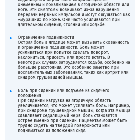
онемением и покалыванием в ягодичной области или
ноге. Эти симптомы возникают из-за нарушения
передачи нервных импульсов и могут ощущаться как
«мурашки» по коже. Они часто усиливаются при
длительном сидении, стоянии или ходьбе.
Ограничение подвижности
Острая боль в ягодице может вызывать скованность
и ограничение подвижности. Боль может
усиливаться при попытке сделать поворот,
наклониться, присесть или просто встать. В
некоторых случаях затрудняется ходьба, особенно на
большие расстояния. Это особенно заметно при
воспалительных заболеваниях, таких как артрит или
синдром грушевидной мышцы.
Боль при сидении или подъеме из сидячего
положения
При сидении нагрузка на ягодичную область
увеличивается, что может усиливать боль. Например,
при синдроме грушевидной мышцы, когда эта мышца
сдавливает седалищный нерв, боль становится
острее именно при сидении. Пациентам может быть
трудно сидеть на твердой поверхности или
подниматься из положения сидя.