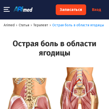
×
Записаться
Вход
Запишитесь на консультацию к
Arimed
›
Статьи
›
Терапевт
›
Острая боль в области ягодицы
специалисту
Ваше имя:*
Острая боль в области
ягодицы
Ваш телефон:*
Ваш e-mail:*
Я согласен на
обработку моих персональных данных