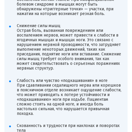
болевом синдроме в мышцах могут быть
обнаружены «триггерные точки» — участки, при
нажатии на которые возникает резкая боль.
Снижение силы мышц
Острая боль, вызванная повреждением или
воспалением нервов, может привести к слабости в
ягодичных мышцах и мышцах ноги. Это связано с
нарушением нервной проводимости, что затрудняет
выполнение некоторых движений, таких как
приседания, поднятие ноги или вставание. Снижение
силы мышц требует особого внимания, так как
может свидетельствовать о серьезных поражениях
нервных структур.
Слабость или чувство «подкашивания» в ноге
При сдавливании седалищного нерва или корешков
в поясничном отделе возникает ощущение слабости,
что может приводить к потере устойчивости и
«подкашиванию» ноги при ходьбе. Пациентам
сложно стоять на одной ноге, и иногда боль
настолько сильная, что нарушается привычная
походка.
Скованность и трудности при наклонах и поворотах
тела