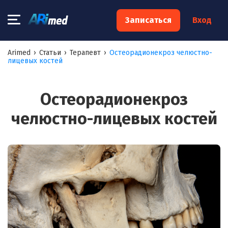
×
Записаться
Вход
Запишитесь на консультацию к
Arimed
›
Статьи
›
Терапевт
›
Остеорадионекроз челюстно-
лицевых костей
специалисту
Ваше имя:*
Остеорадионекроз
челюстно-лицевых костей
Ваш телефон:*
Ваш e-mail:*
Я согласен на
обработку моих персональных данных