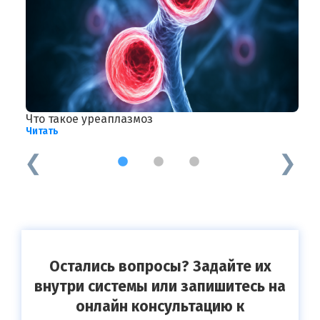
Что такое уреаплазмоз
Э
Читать
Ч
1
2
3
Остались вопросы? Задайте их
внутри системы или запишитесь на
онлайн консультацию к