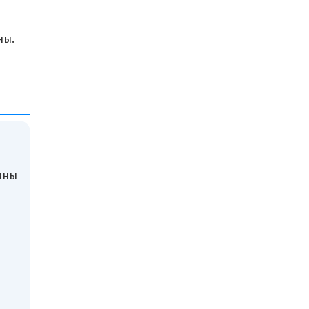
ны.
ины