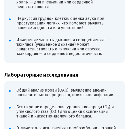
хрипы — для пневмонии или сердечной
недостаточности.
Перкуссия грудной клетки: оценка звука при
простукивании легких, что помогает выявить
наличие жидкости или уплотнений.
Измерение частоты дыхания и сердцебиения:
тахипноэ (учащенное дыхание) может
свидетельствовать о гипоксии или стрессе,
тахикардия — о сердечной недостаточности.
Лабораторные исследования
Общий анализ крови (ОАК): выявление анемии,
воспалительных процессов, признаков инфекции.
Газы крови: определение уровня кислорода (O₂) и
углекислого газа (CO₂) для оценки оксигенации
тканей и кислотно-щелочного баланса.
D-димер: для исключения тромбоэмболии легочной