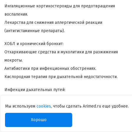
Ингаляционные кортикостероиды для предотвращения
воспаления.
Лекарства для снижения аллергической реакции
(антигистаминные препараты).
ХОБЛ и хронический бронхит:
Отхаркивающие средства и муколитики для разжижения
мокроты.
Антибиотики при инфекционных обострениях.
Кислородная терапия при дыхательной недостаточности.
Инфекции дыхательных путей:
Антибактериальная или противовирусная терапия при
бактериальных и вирусных инфекциях.
Мы используем
cookies
, чтобы сделать Arimed.ru еще удобнее.
Симптоматическое лечение: жаропонижающие,
Хорошо
противокашлевые препараты.