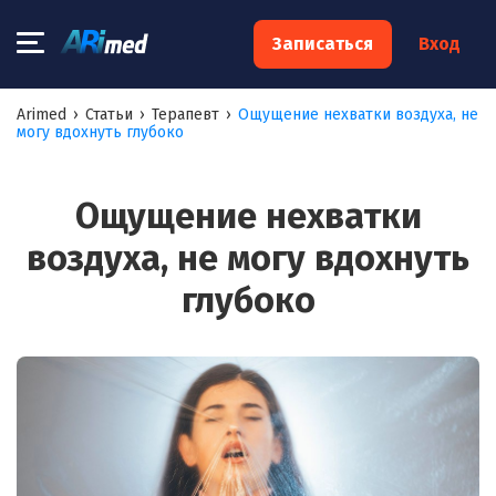
×
Записаться
Вход
Запишитесь на консультацию к
Arimed
›
Статьи
›
Терапевт
›
Ощущение нехватки воздуха, не
могу вдохнуть глубоко
специалисту
Ваше имя:*
Ощущение нехватки
воздуха, не могу вдохнуть
Ваш телефон:*
глубоко
Ваш e-mail:*
Я согласен на
обработку моих персональных данных