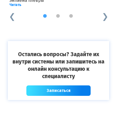
Эмпиема плевры
Ч
Читать
Ч
1
2
3
Остались вопросы? Задайте их
внутри системы или запишитесь на
онлайн консультацию к
специалисту
Записаться