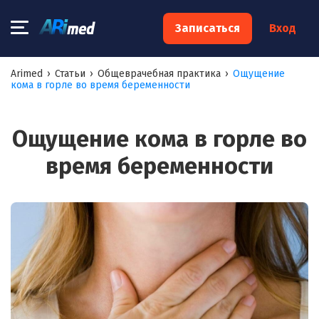
×
Записаться
Вход
Запишитесь на консультацию к
Arimed
›
Статьи
›
Общеврачебная практика
›
Ощущение
кома в горле во время беременности
специалисту
Ваше имя:*
Ощущение кома в горле во
время беременности
Ваш телефон:*
Ваш e-mail:*
Я согласен на
обработку моих персональных данных