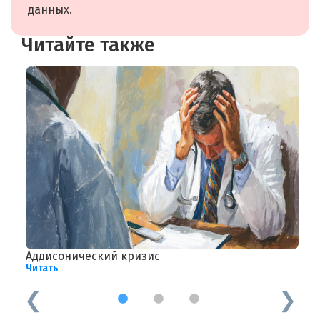
данных.
Читайте также
Аддисонический кризис
О
Читать
Ч
1
2
3