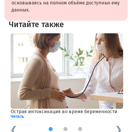
основываясь на полном объёме доступных ему
данных.
Читайте также
Острая интоксикация во время беременности
П
Читать
Ч
1
2
3