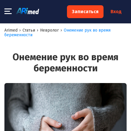
×
Записаться
Вход
Запишитесь на консультацию к
Arimed
›
Статьи
›
Невролог
›
Онемение рук во время
беременности
специалисту
Ваше имя:*
Онемение рук во время
беременности
Ваш телефон:*
Ваш e-mail:*
Я согласен на
обработку моих персональных данных