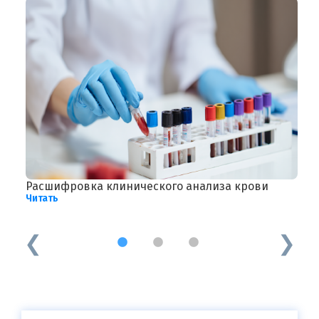
Расшифровка клинического анализа крови
В
Читать
Ч
1
2
3