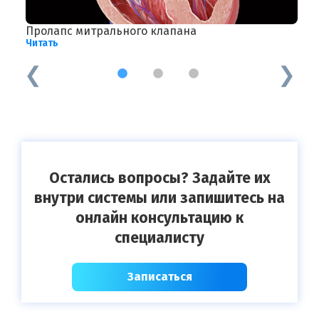
Пролапс митрального клапана
Я
Читать
Ч
1
2
3
Остались вопросы? Задайте их
внутри системы или запишитесь на
онлайн консультацию к
специалисту
Записаться