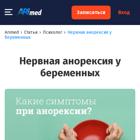
×
Записаться
Вход
Запишитесь на консультацию к
Arimed
›
Статьи
›
Психолог
›
Нервная анорексия у
беременных
специалисту
Ваше имя:*
Нервная анорексия у
беременных
Ваш телефон:*
Ваш e-mail:*
Я согласен на
обработку моих персональных данных