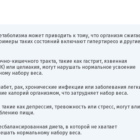
таболизма может приводить к тому, что организм сжига
Примеры таких состояний включают гипертиреоз и други
но-кишечного тракта, такие как гастрит, язвенная
К) или целиакия, могут нарушать нормальное усвоение
ому набору веса.
иабет, рак, хронические инфекции или заболевания легки
ие калорий организмом, что затрудняет набор веса.
такие как депрессия, тревожность или стресс, могут вл
еблению пищи.
сбалансированная диета, в которой не хватает
ешать нормальному набору веса.