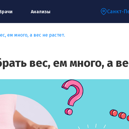
Санкт-П
Врачи
Анализы
с, ем много, а вес не растет.
Запишитесь на консультацию к
специалисту
рать вес, ем много, а ве
Ваше имя:*
Ваш телефон:*
Ваш e-mail:*