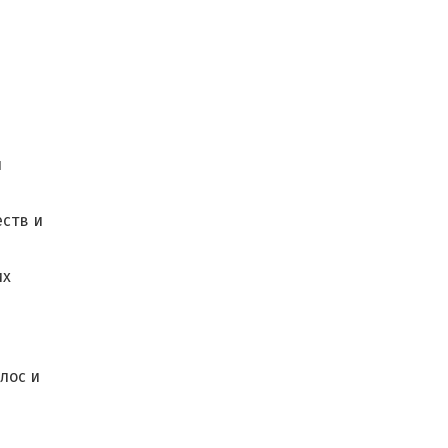
н
еств и
их
лос и