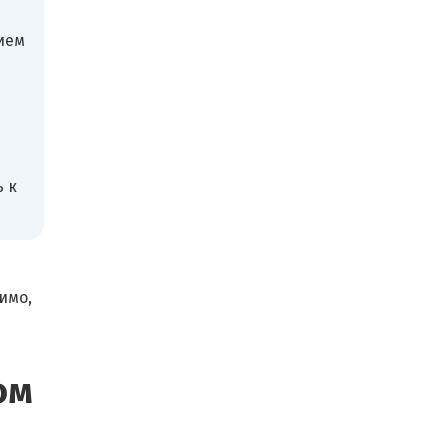
ь
ием
 к
имо,
ом